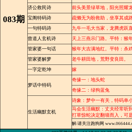
济公救民诗
前头美景绿草地，阳光照耀
083期
宝阁特码诗
疏懒无为盼救助，坐享其成
一句特码诗
九牛一毛大当家，龙腾虎跃
曾道人玄机诗
天上三燕示门路。平特：猴
管家婆一句话
猴年大吉满地红。平特：杀
管家婆解梦
老牛耕田地，荒野变良田。
一字定乾坤
嫁
奇缘一：地头蛇
梦话中特码
奇缘二：绿狗蓝兔
诗象：梦中一有关，特码单小。提供
马会生活幽默：丈夫经常听
生活幽默玄机
打草惊蛇决定翻墙而入，可是
解:请关注跑狗网 www.066444.