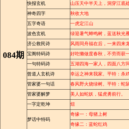
快报玄机
山压天中半天上，洞穿江底
神奇四字
秋收大地
五字奇语
一虎定江山
波色玄机
绿迎暑气蝉鸣树，蓝送秋光
济公救民诗
风雨同舟福在后，一来四来
084期
宝阁特码诗
好吃懒做度春秋，不劳而获
一句特码诗
五湖四海一家人，四面八方
曾道人玄机诗
幸运之神来我家。平特：杀
管家婆一句话
春风野火烧绿树。平特：蛇
管家婆解梦
美人如蛇妖，猛虎勇前行。
一字定乾坤
炄
奇缘一：母猪上树
梦话中特码
奇缘二：蓝蛇红鸡