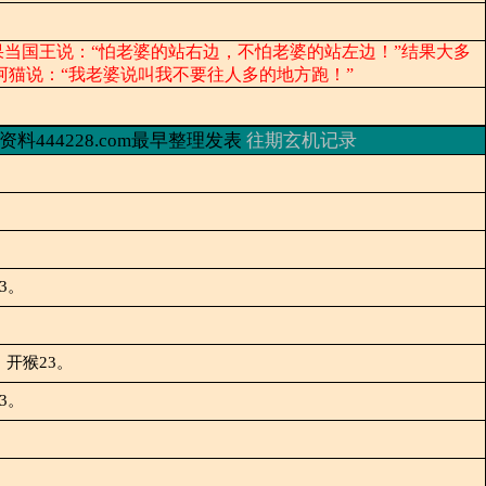
当国王说：“怕老婆的站右边，不怕老婆的站左边！”结果大多
猫说：“我老婆说叫我不要往人多的地方跑！”
料444228.com最早整理发表
往期玄机记录
3。
。
开猴23。
3。