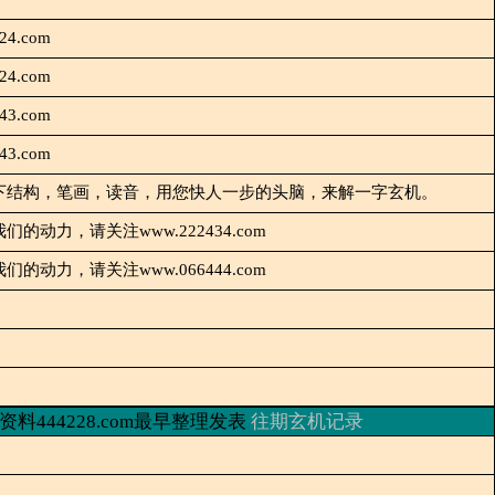
4.com
4.com
3.com
3.com
下结构，笔画，读音，用您快人一步的头脑，来解一字玄机。
动力，请关注www.222434.com
动力，请关注www.066444.com
料444228.com最早整理发表
往期玄机记录