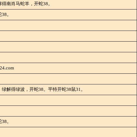
得南肖马蛇羊，开蛇38。
38。
4.com
绿解得绿波，开蛇38。平特开蛇38鼠31。
。
38。
。