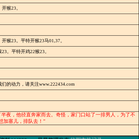
开猴23。
猴23。平特开猴23马01,37。
3。平特开鸡22猴23。
动力，请关注www.222434.com
了半夜，他径直奔家而去。奇怪，家门口站了一排男人，为了不
想加塞儿，排队去！”