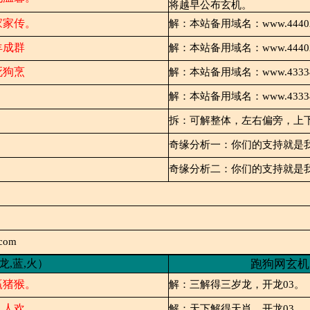
将越早公布玄机。
家家传。
解：本站备用域名：www.44402
羊成群
解：本站备用域名：www.44402
死狗烹
解：本站备用域名：www.43334
解：本站备用域名：www.43334
拆：可解整体，左右偏旁，上
奇缘分析一：你们的支持就是我们的
奇缘分析二：你们的支持就是我们的
com
3（龙,蓝,火）
跑狗网玄机资
赢猪猴。
解：三解得三岁龙，开龙03。
人人欢。
解：天下解得天肖，开龙03。