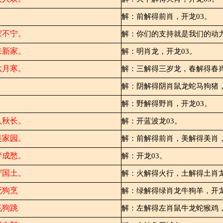
解：前解得前肖，开龙03。
家不宁。
解：你们的支持就是我们的动力，请
来新家。
解：明肖龙，开龙03。
六月寒。
解：三解得三岁龙，春解得春肖
解：阴解得阴肖鼠龙蛇马狗猪，
解：野解得野肖，开龙03。
入秋长。
解：开蓝波龙03。
美家园。
解：前解得前肖，美解得美肖，
梦成愁。
解：开龙03。
守国土。
解：火解得火行，土解得土肖龙
死狗烹
解：绿解得绿肖龙牛狗羊，开龙
飞狗跳
解：左解得左肖鼠牛龙蛇猴鸡，