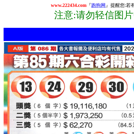
www.222434.com
『
跑狗网
』提醒您:若
注意:请勿轻信图